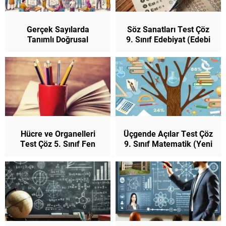
Gerçek Sayılarda
Söz Sanatları Test Çöz
Tanımlı Doğrusal
9. Sınıf Edebiyat (Edebi
Fonksiyonlar ve Nitel
Sanatlar)
Özellikleri Test Çöz 9.
Sınıf Matematik
Hücre ve Organelleri
Üçgende Açılar Test Çöz
Test Çöz 5. Sınıf Fen
9. Sınıf Matematik (Yeni
Bilimleri (Yeni Müfredat)
Müfredat)