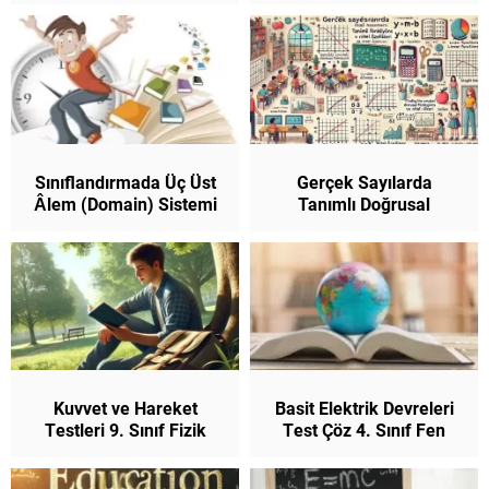
Sınıflandırmada Üç Üst
Gerçek Sayılarda
Âlem (Domain) Sistemi
Tanımlı Doğrusal
9. Sınıf Biyoloji
Fonksiyonlar ve Nitel
Özellikleri 9. Sınıf
Matematik (Yeni
Müfredat)
Kuvvet ve Hareket
Basit Elektrik Devreleri
Testleri 9. Sınıf Fizik
Test Çöz 4. Sınıf Fen
(Yeni Müfredat)
Bilimleri