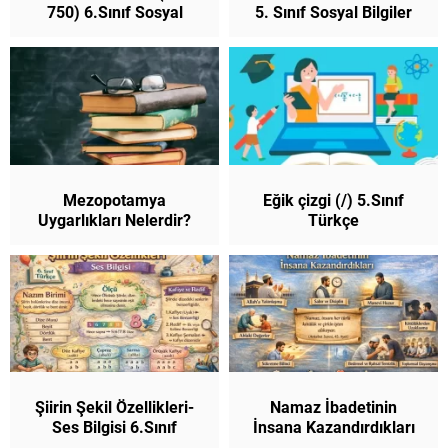
750) 6.Sınıf Sosyal
5. Sınıf Sosyal Bilgiler
Bilgiler
Mezopotamya
Eğik çizgi (/) 5.Sınıf
Uygarlıkları Nelerdir?
Türkçe
Özellikleri 5. Sınıf Sosyal
Şiirin Şekil Özellikleri-
Namaz İbadetinin
Ses Bilgisi 6.Sınıf
İnsana Kazandırdıkları
Türkçe
5. Sınıf Din Kültürü